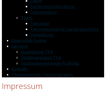
Labor
Futtermittelberatung
Zahnmedizin
Team
Tierärzte
Tiermedizinische Fachangestellte
Verwaltung
Download-Center
Karriere
Ausbildung TFA
Stellenangebot TFA
Studienbegleitende Praktika
Kontakt
Überweisende Tierarztpraxen
Impressum