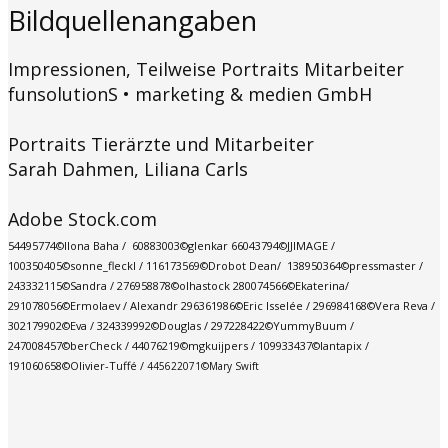
Bildquellenangaben
Impressionen, Teilweise Portraits Mitarbeiter
funsolutionS • marketing & medien GmbH
Portraits Tierärzte und Mitarbeiter
Sarah Dahmen, Liliana Carls
Adobe Stock.com
54495774©Ilona Baha / 60883003©glenkar 66043794©JJIMAGE /
100350405©sonne_fleckl / 116173569©Drobot Dean/ 138950364©pressmaster /
243332115©Sandra / 276958878©olhastock 280074566©Ekaterina/
291078056©Ermolaev / Alexandr 296361986©Eric Isselée / 296984168©Vera Reva /
302179902©Eva / 324339992©Douglas / 297228422©YummyBuum /
247008457©berCheck / 44076219©mgkuijpers / 109933437©lantapix / ​
191060658©Olivier-Tuffé /
445622071©Mary Swift