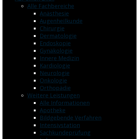
Alle Fachbereiche
Anästhesie
Augenheilkunde
Chirurgie
Dermatologie
Endoskopie
Gynäkologie
Innere Medizin
Kardiologie
Neurologie
Onkologie
Orthopädie
Weitere Leistungen
Alle Informationen
Apotheke
Bildgebende Verfahren
Intensivstation
Sachkundeprüfung