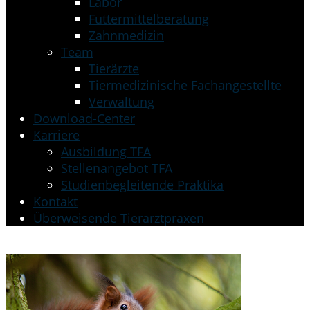
Labor
Futtermittelberatung
Zahnmedizin
Team
Tierärzte
Tiermedizinische Fachangestellte
Verwaltung
Download-Center
Karriere
Ausbildung TFA
Stellenangebot TFA
Studienbegleitende Praktika
Kontakt
Überweisende Tierarztpraxen