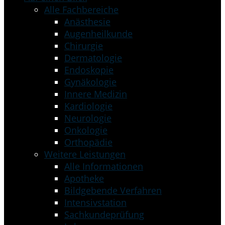
Alle Fachbereiche
Anästhesie
Augenheilkunde
Chirurgie
Dermatologie
Endoskopie
Gynäkologie
Innere Medizin
Kardiologie
Neurologie
Onkologie
Orthopädie
Weitere Leistungen
Alle Informationen
Apotheke
Bildgebende Verfahren
Intensivstation
Sachkundeprüfung