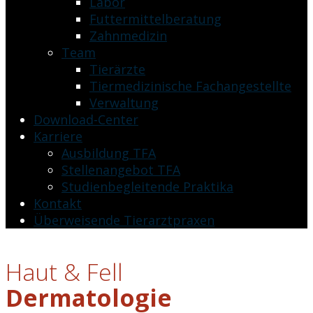
Labor
Futtermittelberatung
Zahnmedizin
Team
Tierärzte
Tiermedizinische Fachangestellte
Verwaltung
Download-Center
Karriere
Ausbildung TFA
Stellenangebot TFA
Studienbegleitende Praktika
Kontakt
Überweisende Tierarztpraxen
Haut & Fell
Dermatologie