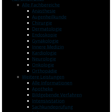
Alle Fachbereiche
Anästhesie
Augenheilkunde
Chirurgie
Dermatologie
Endoskopie
Gynäkologie
Innere Medizin
Kardiologie
Neurologie
Onkologie
Orthopädie
Weitere Leistungen
Alle Informationen
Apotheke
Bildgebende Verfahren
Intensivstation
Sachkundeprüfung