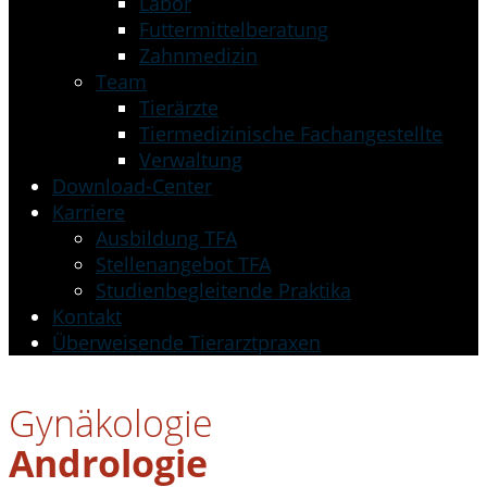
Labor
Futtermittelberatung
Zahnmedizin
Team
Tierärzte
Tiermedizinische Fachangestellte
Verwaltung
Download-Center
Karriere
Ausbildung TFA
Stellenangebot TFA
Studienbegleitende Praktika
Kontakt
Überweisende Tierarztpraxen
Gynäkologie
Andrologie