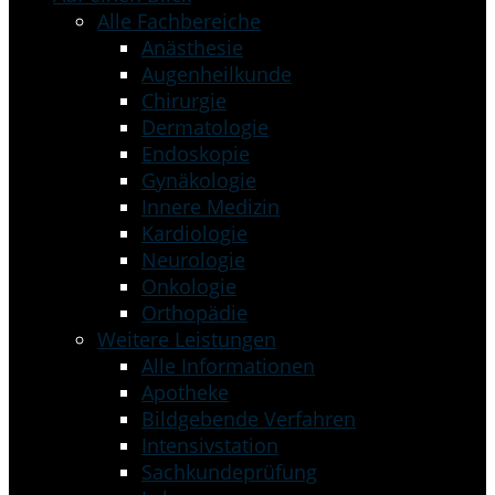
Alle Fachbereiche
Anästhesie
Augenheilkunde
Chirurgie
Dermatologie
Endoskopie
Gynäkologie
Innere Medizin
Kardiologie
Neurologie
Onkologie
Orthopädie
Weitere Leistungen
Alle Informationen
Apotheke
Bildgebende Verfahren
Intensivstation
Sachkundeprüfung