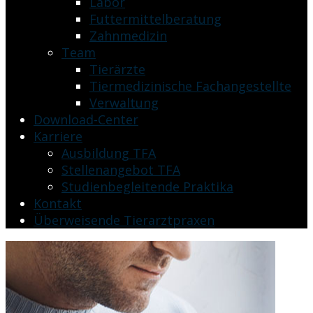
Labor
Futtermittelberatung
Zahnmedizin
Team
Tierärzte
Tiermedizinische Fachangestellte
Verwaltung
Download-Center
Karriere
Ausbildung TFA
Stellenangebot TFA
Studienbegleitende Praktika
Kontakt
Überweisende Tierarztpraxen