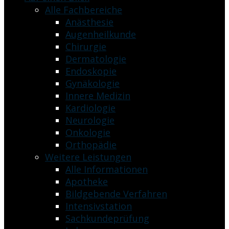
Alle Fachbereiche
Anästhesie
Augenheilkunde
Chirurgie
Dermatologie
Endoskopie
Gynäkologie
Innere Medizin
Kardiologie
Neurologie
Onkologie
Orthopädie
Weitere Leistungen
Alle Informationen
Apotheke
Bildgebende Verfahren
Intensivstation
Sachkundeprüfung