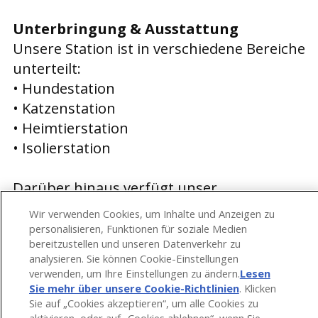
Unterbringung & Ausstattung
Unsere Station ist in verschiedene Bereiche
unterteilt:
• Hundestation
• Katzenstation
• Heimtierstation
• Isolierstation
Darüber hinaus verfügt unser
Kleintierzentrum über eine
Wir verwenden Cookies, um Inhalte und Anzeigen zu
intensivmedizinische Versorgungseinheit
personalisieren, Funktionen für soziale Medien
bereitzustellen und unseren Datenverkehr zu
mit Sauerstoffboxen und modernen
analysieren. Sie können Cookie-Einstellungen
Überwachungsgeräten.
verwenden, um Ihre Einstellungen zu ändern.
Lesen
Die Unterbringung erfolgt in individuell
Sie mehr über unsere Cookie-Richtlinien
(opens in a
. Klicken
Sie auf „Cookies akzeptieren“, um alle Cookies zu
new tab)
angepassten, gut gepolsterten Boxen, die
aktivieren, oder auf „Cookies ablehnen“, wenn Sie