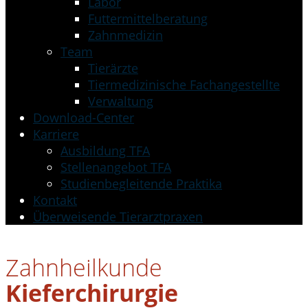
Labor
Futtermittelberatung
Zahnmedizin
Team
Tierärzte
Tiermedizinische Fachangestellte
Verwaltung
Download-Center
Karriere
Ausbildung TFA
Stellenangebot TFA
Studienbegleitende Praktika
Kontakt
Überweisende Tierarztpraxen
Zahnheilkunde
Kieferchirurgie