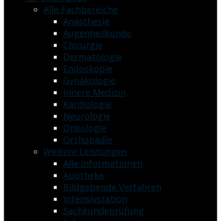
Alle Fachbereiche
Anästhesie
Augenheilkunde
Chirurgie
Dermatologie
Endoskopie
Gynäkologie
Innere Medizin
Kardiologie
Neurologie
Onkologie
Orthopädie
Weitere Leistungen
Alle Informationen
Apotheke
Bildgebende Verfahren
Intensivstation
Sachkundeprüfung