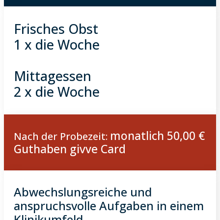
Frisches Obst
1 x die Woche
Mittagessen
2 x die Woche
monatlich 50,00 €
Nach der Probezeit:
Guthaben givve Card
Abwechslungsreiche und
anspruchsvolle Aufgaben in einem
Klinikumfeld