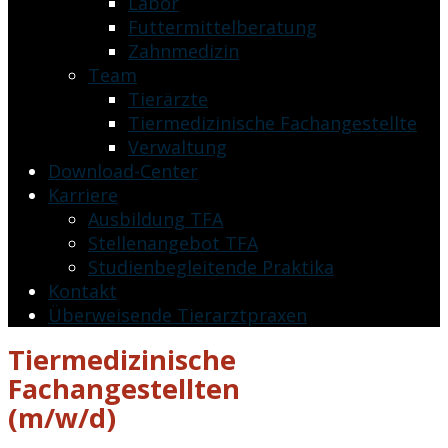
Labor
Futtermittelberatung
Zahnmedizin
Team
Tierärzte
Tiermedizinische Fachangestellte
Verwaltung
Download-Center
Karriere
Ausbildung TFA
Stellenangebot TFA
Studienbegleitende Praktika
Kontakt
Überweisende Tierarztpraxen
Tiermedizinische
Fachangestellten
(m/w/d)