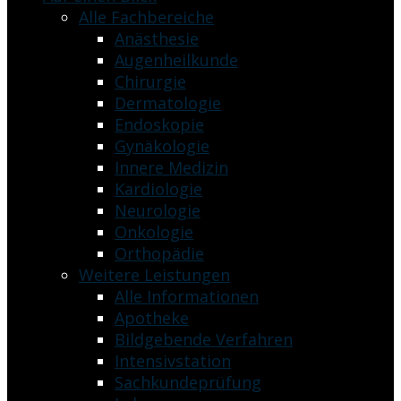
Alle Fachbereiche
Anästhesie
Augenheilkunde
Chirurgie
Dermatologie
Endoskopie
Gynäkologie
Innere Medizin
Kardiologie
Neurologie
Onkologie
Orthopädie
Weitere Leistungen
Alle Informationen
Apotheke
Bildgebende Verfahren
Intensivstation
Sachkundeprüfung