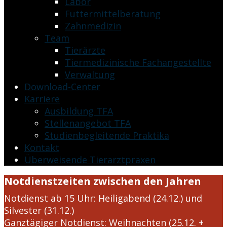
Labor
Futtermittelberatung
Zahnmedizin
Team
Tierärzte
Tiermedizinische Fachangestellte
Verwaltung
Download-Center
Karriere
Ausbildung TFA
Stellenangebot TFA
Studienbegleitende Praktika
Kontakt
Überweisende Tierarztpraxen
Notdienstzeiten zwischen den Jahren
Notdienst ab 15 Uhr​: Heiligabend (24.12.) und
Silvester (31.12.)
Ganztägiger Notdienst: Weihnachten (25.12. +